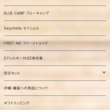
BLUE CAMP ブルーキャンプ
Seychelle セイシェル
FIRST AID ファーストエイド
【アレルギー対応】保存食
防災セット
１人３日分の防災セット 335/336+/337+
沖縄・離島への発送について
【アレルギー対応】の防災セット free
ギフトラッピング