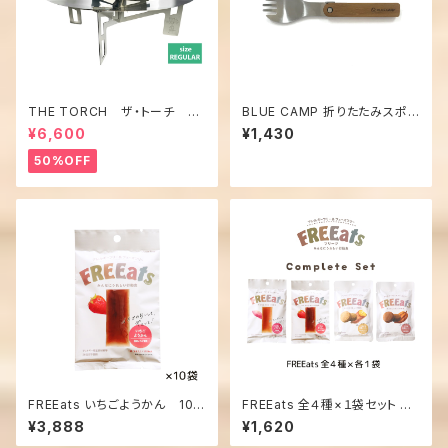
THE TORCH ザ・トーチ 焚
BLUE CAMP 折りたたみスポ
火台
ーク（シルバー）
¥6,600
¥1,430
50%OFF
FREEats いちごようかん 10
FREEats 全４種×１袋セット 米
袋
粉クッキー(やきいも・チョコ),よ
¥3,888
¥1,620
うかん(さつまいも・いちご) 各１