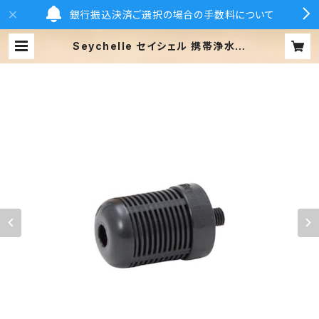
銀行振込決済ご選択の場合の手数料について
Seychelle セイシェル 携帯浄水ボ
トル PT スタンダード 交換用 スタン
ダードフィルター | Grandex Onlin
e Store グランデックスオンラインス
トア