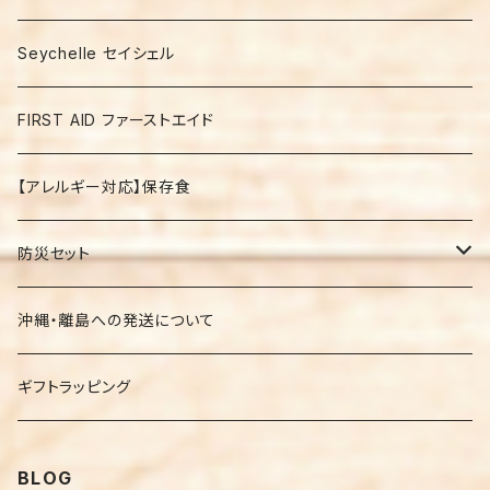
Seychelle セイシェル
FIRST AID ファーストエイド
【アレルギー対応】保存食
防災セット
１人３日分の防災セット 335/336+/337+
沖縄・離島への発送について
【アレルギー対応】の防災セット free
ギフトラッピング
BLOG