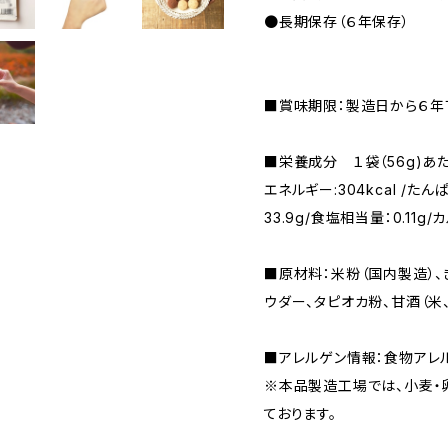
●長期保存（６年保存）
■賞味期限：製造日から６年
■栄養成分 １袋（56g)あ
エネルギー:304kcal /たんぱ
33.9g/食塩相当量：0.11g/
■原材料：米粉（国内製造）、
ウダー、タピオカ粉、甘酒（米
■アレルゲン情報：食物アレ
※本品製造工場では、小麦・
ております。