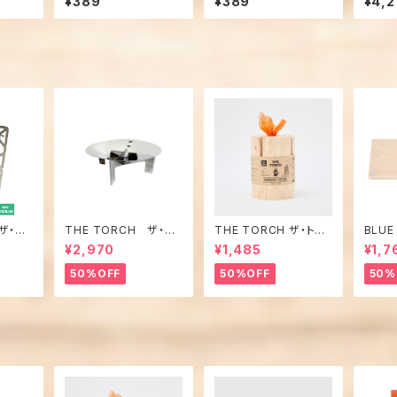
¥389
¥389
¥4,2
ようかん
ご) 各
ザ・ト
THE TORCH ザ・ト
THE TORCH ザ・トー
BLU
トク（レ
ーチ ミニ焚火台 １
チ SWEDEN TORC
レイ
¥2,970
¥1,485
¥1,7
個
H スウェーデントー
チ １本
50%OFF
50%OFF
50%