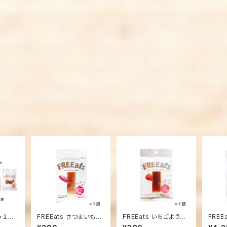
種×１袋
FREEats さつまいもよ
FREEats いちごようか
FREE
ー(や
うかん １袋
ん １袋
クッキ