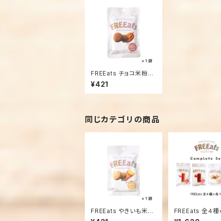
FREEats チョコ米粉ク
ッキー １袋
¥421
同じカテゴリの商品
FREEats やきいも米粉
FREEats 全４
クッキー １袋
セット 米粉クッキ