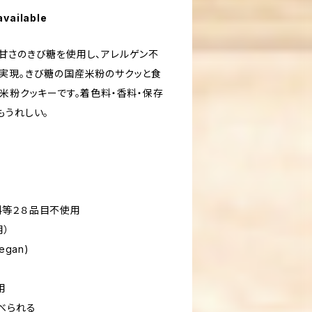
available
甘さのきび糖を使用し、アレルゲン不
実現。きび糖の国産米粉のサクッと食
米粉クッキーです。着色料・香料・保存
もうれしい。
料等２８品目不使用
用）
gan)
用
べられる