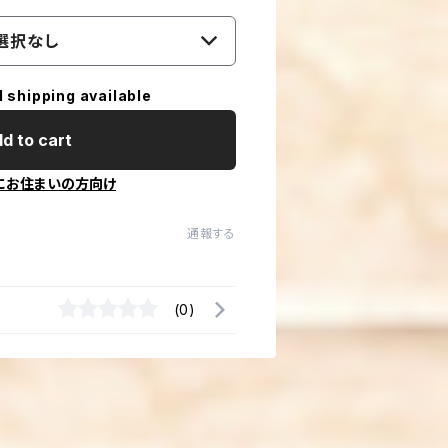
選択なし
l shipping available
d to cart
にお住まいの方向け
通報する
(0)