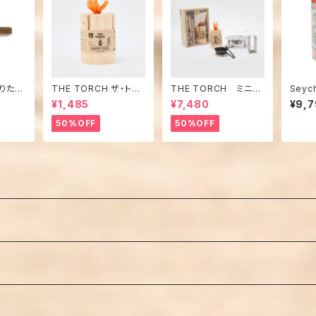
折りたた
THE TORCH ザ・トー
THE TORCH ミニ焚
Seyc
ック)
チ SWEDEN TORC
火キット
携帯浄
¥1,485
¥7,480
¥9,
H スウェーデントー
ンダー
チ １本
50%OFF
50%OFF