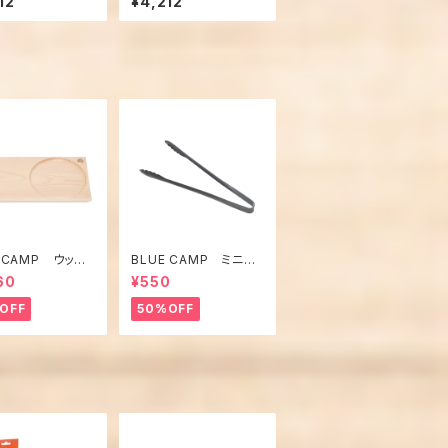
12
¥4,212
E CAMP ウッドト
BLUE CAMP ミニト
ング
60
¥550
OFF
50%OFF