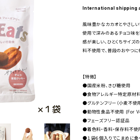
International shipping 
風味豊かなカカオとやさしい
使用で深みのあるチョコ味を
感が楽しい、ひとくちサイズの
料不使用で、普段のおやつに
【特徴】
●国産米粉、きび糖使用
●食物アレルギー特定原材
●グルテンフリー（小麦不使
●動物性食品不使用 (For Ve
●フェーズフリー認証品
●着色料・香料・保存料不使
●１袋６個入りでこまめに食