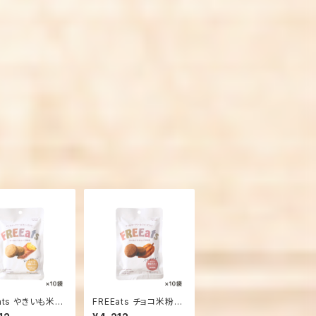
ats やきいも米粉
FREEats チョコ米粉ク
ー 10袋
ッキー 10袋