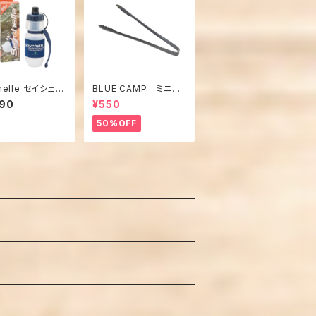
helle セイシェル
BLUE CAMP ミニト
水ボトルPT スタ
ング
790
¥550
ド
50%OFF