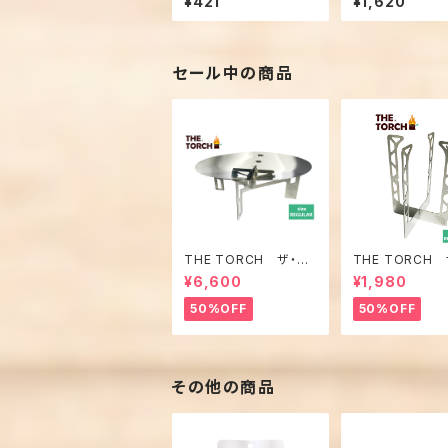
¥421
¥1,620
きいも・チョコ),
(さつまいも・いち
１袋入
セール中の商品
THE TORCH ザ・ト
THE TORCH 
ーチ 焚火台
ーチ ２WAY ゴ
¥6,600
¥1,980
ギュラーサイズ）
50%OFF
50%OFF
その他の商品